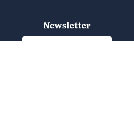
Newsletter
Jetzt einreichen
Alle Inhalte auf dieser Website sind geistiges
Eigentum der Region Attika, und Sie dürfen sie weder
vollständig noch teilweise in irgendeiner Form
reproduzieren. Für Informationen kontaktieren Sie
bitte die Direktion für Tourismus der Region Attika
unter
tourismos@patt.gov.gr