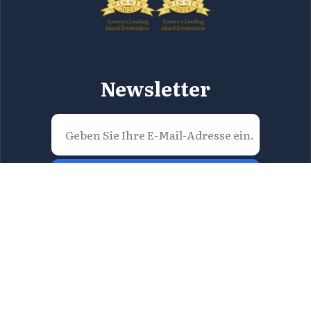
Newsletter
Jetzt einreichen
Alle Inhalte auf dieser Website sind geistiges
Eigentum der Region Attika, und Sie dürfen sie weder
vollständig noch teilweise in irgendeiner Form
reproduzieren. Für Informationen kontaktieren Sie
bitte die Direktion für Tourismus der Region Attika
unter
tourismos@patt.gov.gr