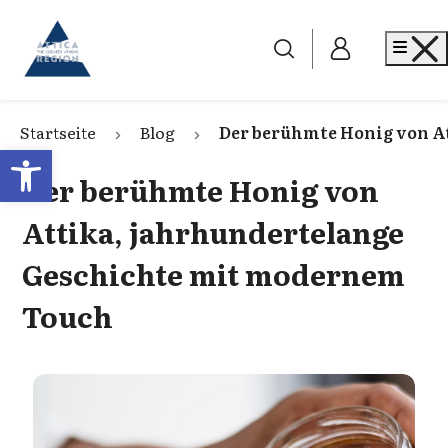
Go to home
Me
Startseite
Blog
Der berühmte Honig von A
Open toolbar
Der berühmte Honig von
Attika, jahrhundertelange
Geschichte mit modernem
Touch