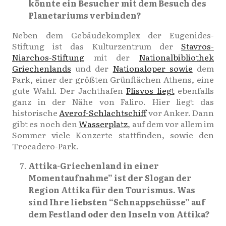
könnte ein Besucher mit dem Besuch des
Planetariums verbinden?
Neben dem Gebäudekomplex der Eugenides-
Stiftung ist das Kulturzentrum der
Stavros-
Niarchos-Stiftung
mit der
Nationalbibliothek
Griechenlands
und der
Nationaloper sowie
dem
Park, einer der größten Grünflächen Athens, eine
gute Wahl. Der Jachthafen
Flisvos liegt
ebenfalls
ganz in der Nähe von Faliro. Hier liegt das
historische
Averof-Schlachtschiff
vor Anker. Dann
gibt es noch den
Wasserplatz
, auf dem vor allem im
Sommer viele Konzerte stattfinden, sowie den
Trocadero-Park.
Attika-Griechenland in einer
Momentaufnahme” ist der Slogan der
Region Attika für den Tourismus. Was
sind Ihre liebsten “Schnappschüsse” auf
dem Festland oder den Inseln von Attika?