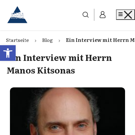
Go to home
Me
Startseite
Blog
Ein Interview mit Herrn 
Open toolbar
Ein Interview mit Herrn
Manos Kitsonas