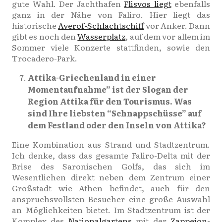
gute Wahl. Der Jachthafen
Flisvos liegt
ebenfalls
ganz in der Nähe von Faliro. Hier liegt das
historische
Averof-Schlachtschiff
vor Anker. Dann
gibt es noch den
Wasserplatz
, auf dem vor allem im
Sommer viele Konzerte stattfinden, sowie den
Trocadero-Park.
Attika-Griechenland in einer
Momentaufnahme” ist der Slogan der
Region Attika für den Tourismus. Was
sind Ihre liebsten “Schnappschüsse” auf
dem Festland oder den Inseln von Attika?
Eine Kombination aus Strand und Stadtzentrum.
Ich denke, dass das gesamte Faliro-Delta mit der
Brise des Saronischen Golfs, das sich im
Wesentlichen direkt neben dem Zentrum einer
Großstadt wie Athen befindet, auch für den
anspruchsvollsten Besucher eine große Auswahl
an Möglichkeiten bietet. Im Stadtzentrum ist der
Komplex des
Nationalgartens
mit der
Zappeion-