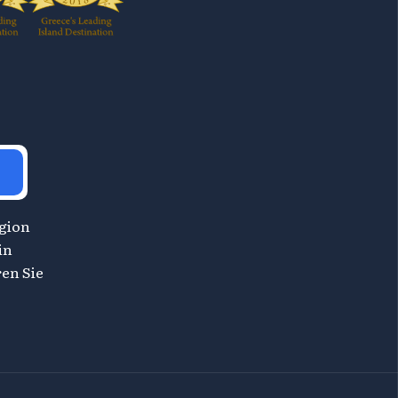
egion
in
en Sie