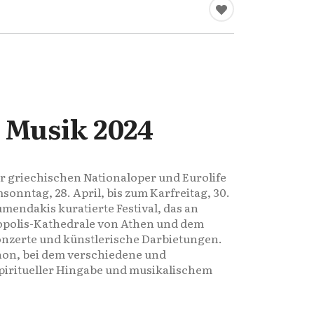
e Musik 2024
r griechischen Nationaloper und Eurolife
msonntag, 28. April, bis zum Karfreitag, 30.
umendakis kuratierte Festival, das an
opolis-Kathedrale von Athen und dem
onzerte und künstlerische Darbietungen.
hon, bei dem verschiedene und
piritueller Hingabe und musikalischem