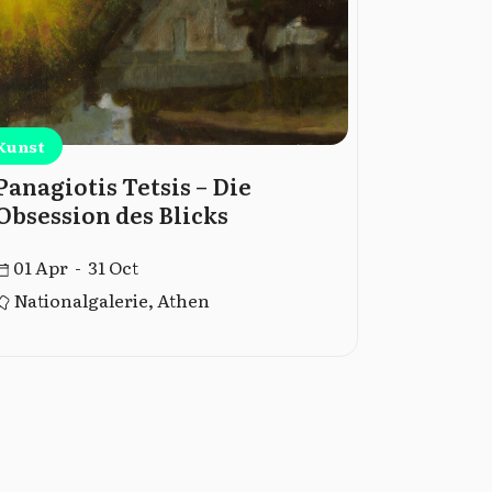
Kunst
Kunst
Panagiotis Tetsis – Die
Führung
Obsession des Blicks
Museu
01 Apr - 31 Oct
01 Jan -
Nationalgalerie, Athen
Athen