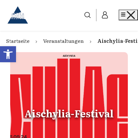
Go to home
Me
Startseite
Veranstaltungen
Aischylia-Fest
Open toolbar
Aischylia-Festival