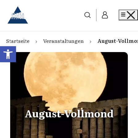
Go to home
Me
Startseite
Veranstaltungen
August-Vollmo
Open toolbar
August-Vollmond