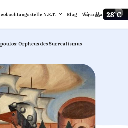
28°C
Beobachtungsstelle N.E.T.
Blog
Veranstaltungen
Get weathe
poulos: Orpheus des Surrealismus