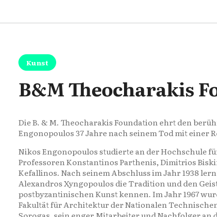
Kunst
Β&M Theocharakis Fo
Die B. & M. Theocharakis Foundation ehrt den berü
Engonopoulos 37 Jahre nach seinem Tod mit einer Re
Nikos Engonopoulos studierte an der Hochschule für
Professoren Konstantinos Parthenis, Dimitrios Bis
Kefallinos. Nach seinem Abschluss im Jahr 1938 lern
Alexandros Xyngopoulos die Tradition und den Geis
postbyzantinischen Kunst kennen. Im Jahr 1967 wurd
Fakultät für Architektur der Nationalen Technischen
Sorogas, sein enger Mitarbeiter und Nachfolger an 