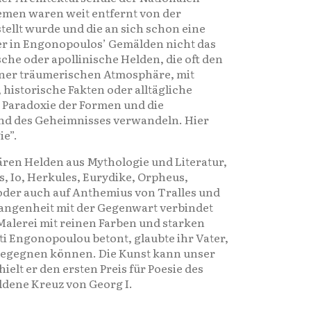
emen waren weit entfernt von der
tellt wurde und die an sich schon eine
er in Engonopoulos’ Gemälden nicht das
sche oder apollinische Helden, die oft den
 einer träumerischen Atmosphäre, mit
 historische Fakten oder alltägliche
e Paradoxie der Formen und die
und des Geheimnisses verwandeln. Hier
ie”.
ären Helden aus Mythologie und Literatur,
, Io, Herkules, Eurydike, Orpheus,
 oder auch auf Anthemius von Tralles und
rgangenheit mit der Gegenwart verbindet
 Malerei mit reinen Farben und starken
i Engonopoulou betont, glaubte ihr Vater,
 begegnen können. Die Kunst kann unser
ielt er den ersten Preis für Poesie des
ldene Kreuz von Georg I.