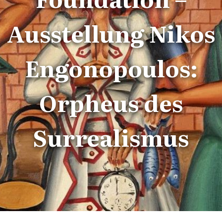
Ausstellung Nikos
Engonopoulos:
Orpheus des
Surrealismus