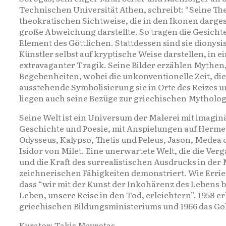
Technischen Universität Athen, schreibt: “Seine Th
theokratischen Sichtweise, die in den Ikonen darges
große Abweichung darstellte. So tragen die Gesicht
Element des Göttlichen. Stattdessen sind sie dionysi
Künstler selbst auf kryptische Weise darstellen, in
extravaganter Tragik. Seine Bilder erzählen Mythen,
Begebenheiten, wobei die unkonventionelle Zeit, di
ausstehende Symbolisierung sie in Orte des Reizes 
liegen auch seine Bezüge zur griechischen Mytholog
Seine Welt ist ein Universum der Malerei mit imagin
Geschichte und Poesie, mit Anspielungen auf Hermes
Odysseus, Kalypso, Thetis und Peleus, Jason, Medea
Isidor von Milet. Eine unerwartete Welt, die die Ve
und die Kraft des surrealistischen Ausdrucks in der
zeichnerischen Fähigkeiten demonstriert. Wie Erriet
dass “wir mit der Kunst der Inkohärenz des Lebens
Leben, unsere Reise in den Tod, erleichtern”. 1958 erh
griechischen Bildungsministeriums und 1966 das Go
Kurator: Takis Mavrotas