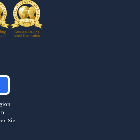
egion
in
en Sie