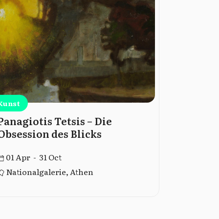
Kunst
Kunst
Panagiotis Tetsis – Die
Führung
Obsession des Blicks
Museu
01 Apr - 31 Oct
01 Jan -
Nationalgalerie, Athen
Athen