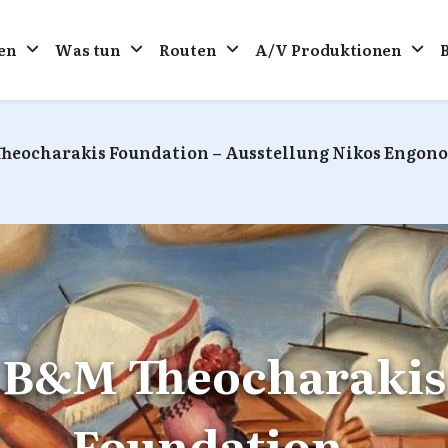
en
Was tun
Routen
A/V Produktionen
heocharakis Foundation – Ausstellung Nikos Engono
Β&M Theocharakis
Foundation –