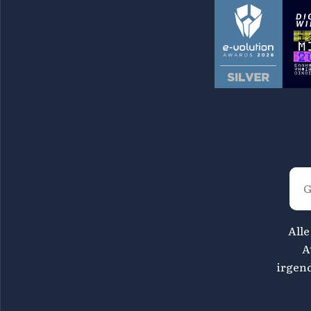
Alle
A
irgen