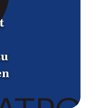
t
zu
en