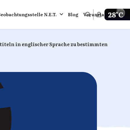
28°C
Beobachtungsstelle N.E.T.
Blog
Veranstaltungen
Get weathe
titeln in englischer Sprache zu bestimmten