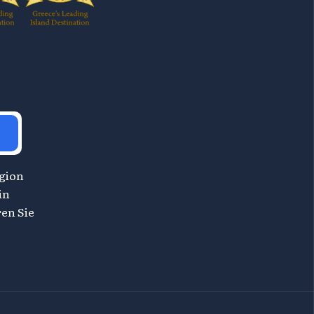
egion
in
en Sie