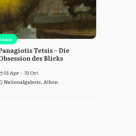
Kunst
Kunst
Panagiotis Tetsis – Die
Führung
Obsession des Blicks
Museu
01 Apr - 31 Oct
01 Jan -
Nationalgalerie, Athen
Athen