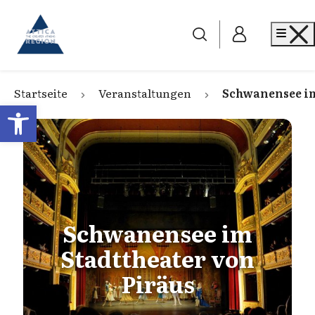
Go to home
Me
Startseite
Veranstaltungen
Schwanensee im
Open toolbar
Schwanensee im
Stadttheater von
Piräus