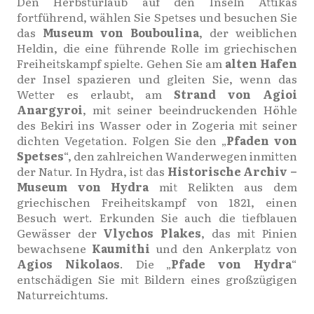
Den Herbsturlaub auf den Inseln Attikas
fortführend, wählen Sie Spetses und besuchen Sie
das
Museum von Bouboulina
, der weiblichen
Heldin, die eine führende Rolle im griechischen
Freiheitskampf spielte. Gehen Sie am
alten Hafen
der Insel spazieren und gleiten Sie, wenn das
Wetter es erlaubt, am
Strand von Agioi
Anargyroi
, mit seiner beeindruckenden Höhle
des Bekiri ins Wasser oder in Zogeria mit seiner
dichten Vegetation. Folgen Sie den „
Pfaden von
Spetses
“, den zahlreichen Wanderwegen inmitten
der Natur. In Hydra, ist das
Historische Archiv –
Museum von Hydra
mit Relikten aus dem
griechischen Freiheitskampf von 1821, einen
Besuch wert. Erkunden Sie auch die tiefblauen
Gewässer der
Vlychos Plakes
, das mit Pinien
bewachsene
Kaumithi
und den Ankerplatz von
Agios Nikolaos
. Die „
Pfade von Hydra
“
entschädigen Sie mit Bildern eines großzügigen
Naturreichtums.