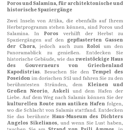
Poros und Salamina, für architektonische und
historische Spaziergänge
Zwei Inseln von Attika, die ebenfalls auf Ihrem
Herbstprogramm stehen können, sind Poros und
Salamina. In
Poros
verhilft der Herbst zu
Spaziergängen auf den
gepflasterten Gassen
der Chora
, jedoch auch zum
Roloi
um den
Panoramablick zu genießen. Entdecken Sie
historische Gebäude, wie das
zweistöckige Haus
des Gouverneurs von Griechenland
Kapodistrias
. Besuchen Sie den
Tempel des
Poseidon
im dorischen Stil und fahren Sie zu den
berühmtesten Stränden, dem
Kleinen und
Großen Neorio
,
Askeli
und dem Hafen der
Liebe. Auf dem Weg nach Salamis können Sie der
kulturellen Route zum antiken Hafen
folgen,
wo die Schlacht von Salamis stattfand. Entdecken
Sie das berühmte
Haus-Museum des Dichters
Angelos Sikelianos
, und wenn Sie Lust haben,
tauchen Sie am
Strand von Psili Ammos
, in