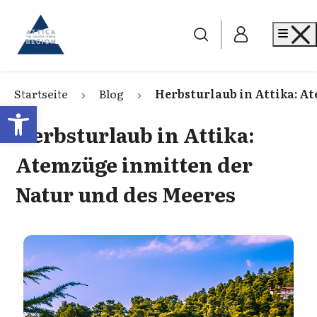
Go to home
Me
Startseite
Blog
Herbsturlaub in Attika: A
Open toolbar
Herbsturlaub in Attika:
Atemzüge inmitten der
Natur und des Meeres