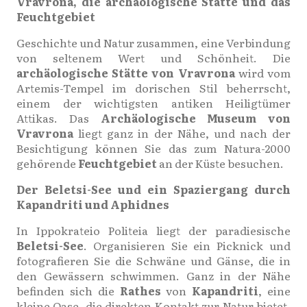
Vravrona, die archäologische Stätte und das
Feuchtgebiet
Geschichte und Natur zusammen, eine Verbindung
von seltenem Wert und Schönheit. Die
archäologische Stätte von Vravrona
wird vom
Artemis-Tempel im dorischen Stil beherrscht,
einem der wichtigsten antiken Heiligtümer
Attikas. Das
Archäologische Museum von
Vravrona
liegt ganz in der Nähe, und nach der
Besichtigung können Sie das zum Natura-2000
gehörende
Feuchtgebiet
an der Küste besuchen.
Der Beletsi-See und ein Spaziergang durch
Kapandriti und Aphidnes
In Ippokrateio Politeia liegt der paradiesische
Beletsi-See
. Organisieren Sie ein Picknick und
fotografieren Sie die Schwäne und Gänse, die in
den Gewässern schwimmen. Ganz in der Nähe
befinden sich die
Rathes
von
Kapandriti
, eine
kleine Oase, die direkten Kontakt zur Natur bietet.