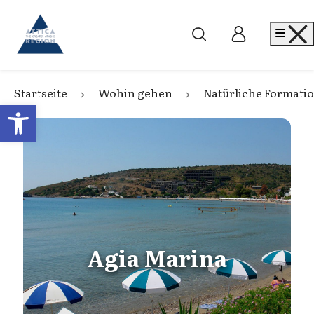
Go to home
Me
Startseite
Wohin gehen
Natürliche Formati
Open toolbar
Agia Marina