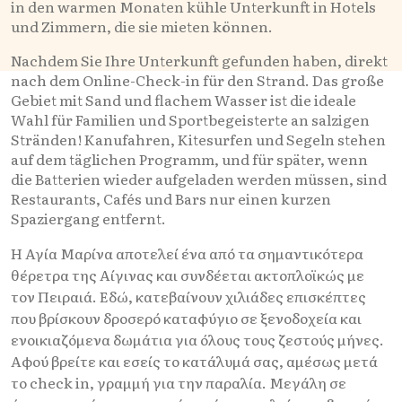
in den warmen Monaten kühle Unterkunft in Hotels
und Zimmern, die sie mieten können.
Nachdem Sie Ihre Unterkunft gefunden haben, direkt
nach dem Online-Check-in für den Strand. Das große
Gebiet mit Sand und flachem Wasser ist die ideale
Wahl für Familien und Sportbegeisterte an salzigen
Stränden! Kanufahren, Kitesurfen und Segeln stehen
auf dem täglichen Programm, und für später, wenn
die Batterien wieder aufgeladen werden müssen, sind
Restaurants, Cafés und Bars nur einen kurzen
Spaziergang entfernt.
Η Αγία Μαρίνα αποτελεί ένα από τα σημαντικότερα
θέρετρα της Αίγινας και συνδέεται ακτοπλοϊκώς με
τον Πειραιά. Εδώ, κατεβαίνουν χιλιάδες επισκέπτες
που βρίσκουν δροσερό καταφύγιο σε ξενοδοχεία και
ενοικιαζόμενα δωμάτια για όλους τους ζεστούς μήνες.
Αφού βρείτε και εσείς το κατάλυμά σας, αμέσως μετά
το check in, γραμμή για την παραλία. Μεγάλη σε