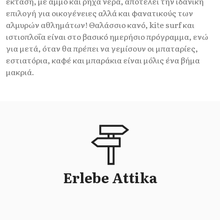
έκταση, με άμμο και ρηχά νερά, αποτελεί την ιδανική
επιλογή για οικογένειες αλλά και φανατικούς των
αλμυρών αθλημάτων! Θαλάσσιο κανό, kite surf και
ιστιοπλοΐα είναι στο βασικό ημερήσιο πρόγραμμα, ενώ
για μετά, όταν θα πρέπει να γεμίσουν οι μπαταρίες,
εστιατόρια, καφέ και μπαράκια είναι μόλις ένα βήμα
μακριά.
Erlebe Attika