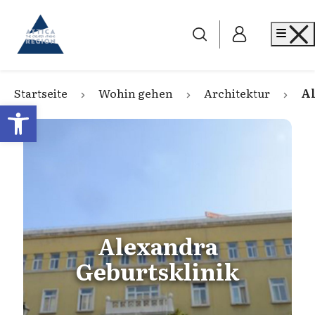
Go to home
Me
Startseite
Wohin gehen
Architektur
Al
Open toolbar
Alexandra
Geburtsklinik