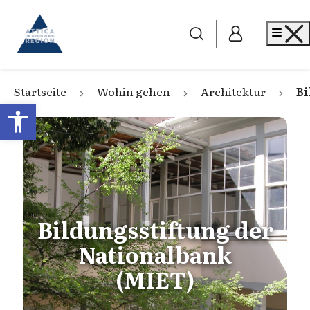
Go to home
Me
Startseite
Wohin gehen
Architektur
Bi
Open toolbar
Bildungsstiftung der
Nationalbank
(MIET)