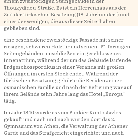
einem zweistöckigen Steingebäude in der
Thoukydidou-Straße. Es ist ein Herrenhaus aus der
Zeit der türkischen Besatzung (18. Jahrhundert) und
eines der wenigen, die aus dieser Zeit erhalten
geblieben sind.
eine bescheidene zweistöckige Fassade mit seiner
riesigen, schweren Holztür und seinen „P“-förmigen
Seitengebäuden umschließen ein geschlossenes
Innenatrium, während der um das Gebäude laufende
Erdgeschossportikus in einer Veranda mit großen
Öffnungen im ersten Stock endet. Während der
türkischen Besatzung gehörte die Residenz einer
osmanischen Familie und nach der Befreiung war auf
ihrem Gelände zehn Jahre lang das Hotel „Europa“
tätig.
Im Jahr 1840 wurde es vom Bankier Kontostavlos
gekauft und nach und nach wurden dort das 2.
Gymnasium von Athen, die Verwaltung der Athener
Garde und das Strafgericht eingerichtet und nach