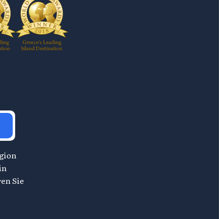
egion
in
en Sie