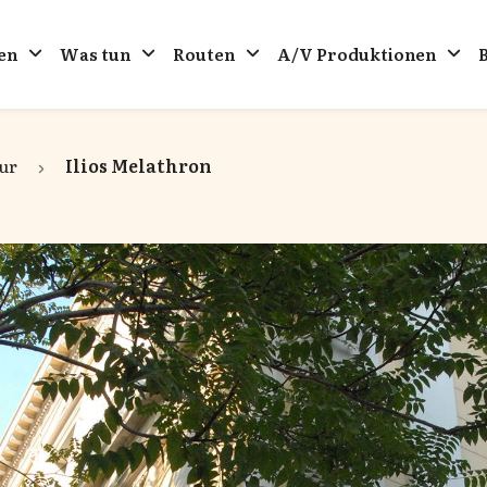
en
Was tun
Routen
A/V Produktionen
ur
Ilios Melathron