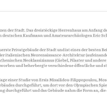
en der Stadt. Das dreistöckige Herrenhaus am Anfang der
n deutschen Kaufmann und Amateurarchäologen Eric Schl
teuerste Privatgebäude der Stadt und ist eines der besten B
n der italienischen Neorenaissance-Architektur (aufeinan
 athenischen Neoklassizismus (Giebel, Pilaster und ander
orben und beherbergte verschiedene öffentliche und staa
age einer Studie von Ersis Misailidou-Filippopoulou, Mos
Gebäudes durchgeführt, um dort vor den Olympischen Sp
ng durchgeführt und das Gebäude nahm die Form an, die e