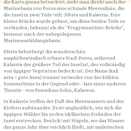
die Karte genau betrachtet, sieht man direkt nach der
Marinebasis von Poros eine schmale Meereslinie, die
die Insel in zwei Teile teilt: Sferia und Kalavria. Eine
kleine Brücke wurde gebaut, um diese beiden Teile zu
verbinden, bekannt als die “Progymnastirio-Brücke”,
benannt nach der nahegelegenen
Marineausbildungsbasis.
Sferia beherbergt die wunderschön
amphitheatralisch erbaute Stadt Poros, während
Kalavria der größere Teil der Insel ist, der vollständig
von üppiger Vegetation bedeckt ist. Der Name (kali
avra = gute Aura) stammt entweder von der kühlen
Sommerbrise in der Gegend oder – laut einer anderen
Theorie – von Poseidons Sohn, Kalavros.
In Kalavria treffen der Duft des Meerwassers und der
Kiefern aufeinander. Es ist unglaublich, wie sich die
üppigen Wälder bis zu den idyllischen Stränden der
Insel erstrecken. Bestickt mit Hügeln, wo das Wasser
das ganze Jahr über reichlich fließt, mit malerischen