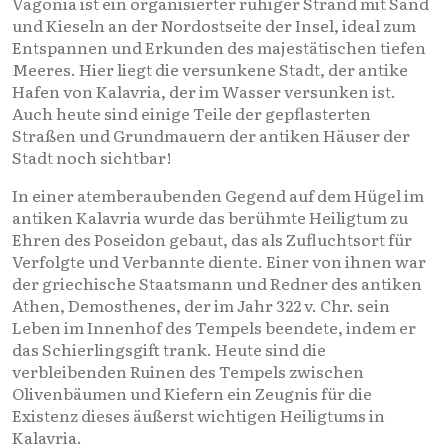
Vagonia ist ein organisierter ruhiger Strand mit Sand
und Kieseln an der Nordostseite der Insel, ideal zum
Entspannen und Erkunden des majestätischen tiefen
Meeres. Hier liegt die versunkene Stadt, der antike
Hafen von Kalavria, der im Wasser versunken ist.
Auch heute sind einige Teile der gepflasterten
Straßen und Grundmauern der antiken Häuser der
Stadt noch sichtbar!
In einer atemberaubenden Gegend auf dem Hügel im
antiken Kalavria wurde das berühmte Heiligtum zu
Ehren des Poseidon gebaut, das als Zufluchtsort für
Verfolgte und Verbannte diente. Einer von ihnen war
der griechische Staatsmann und Redner des antiken
Athen, Demosthenes, der im Jahr 322 v. Chr. sein
Leben im Innenhof des Tempels beendete, indem er
das Schierlingsgift trank. Heute sind die
verbleibenden Ruinen des Tempels zwischen
Olivenbäumen und Kiefern ein Zeugnis für die
Existenz dieses äußerst wichtigen Heiligtums in
Kalavria.