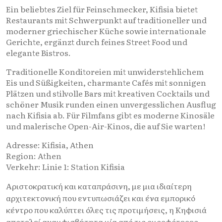
Ein beliebtes Ziel für Feinschmecker, Kifisia bietet
Restaurants mit Schwerpunkt auf traditioneller und
moderner griechischer Küche sowie internationale
Gerichte, ergänzt durch feines Street Food und
elegante Bistros.
Traditionelle Konditoreien mit unwiderstehlichem
Eis und Süßigkeiten, charmante Cafés mit sonnigen
Plätzen und stilvolle Bars mit kreativen Cocktails und
schöner Musik runden einen unvergesslichen Ausflug
nach Kifisia ab. Für Filmfans gibt es moderne Kinosäle
und malerische Open-Air-Kinos, die auf Sie warten!
Adresse: Kifisia, Athen
Region: Athen
Verkehr: Linie 1: Station Kifisia
Αριστοκρατική και καταπράσινη, με μια ιδιαίτερη
αρχιτεκτονική που εντυπωσιάζει και ένα εμπορικό
κέντρο που καλύπτει όλες τις προτιμήσεις, η Κηφισιά
αποτελεί αναμφισβήτητα μία από τις ομορφότερες