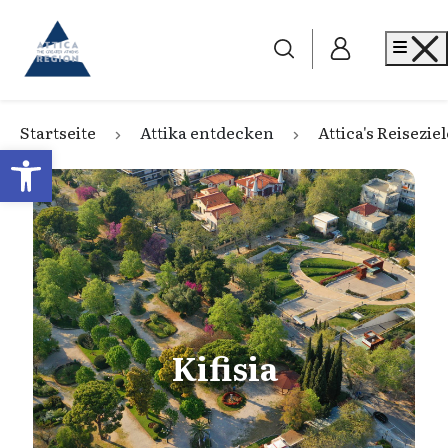
Go to home
Me
Startseite
Attika entdecken
Attica's Reiseziel
Open toolbar
Kifisia