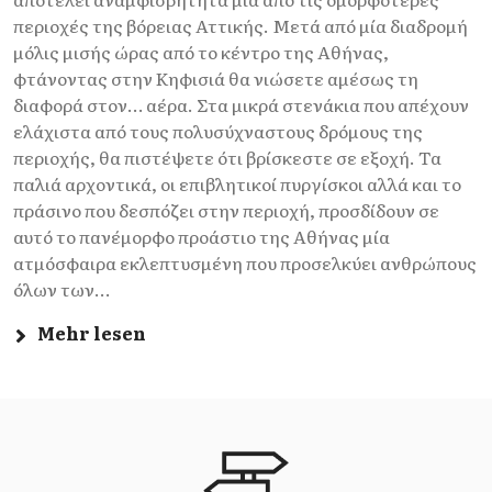
περιοχές της βόρειας Αττικής. Μετά από μία διαδρομή
μόλις μισής ώρας από το κέντρο της Αθήνας,
φτάνοντας στην Κηφισιά θα νιώσετε αμέσως τη
διαφορά στον… αέρα. Στα μικρά στενάκια που απέχουν
ελάχιστα από τους πολυσύχναστους δρόμους της
περιοχής, θα πιστέψετε ότι βρίσκεστε σε εξοχή. Τα
παλιά αρχοντικά, οι επιβλητικοί πυργίσκοι αλλά και το
πράσινο που δεσπόζει στην περιοχή, προσδίδουν σε
αυτό το πανέμορφο προάστιο της Αθήνας μία
ατμόσφαιρα εκλεπτυσμένη που προσελκύει ανθρώπους
όλων των...
Mehr lesen