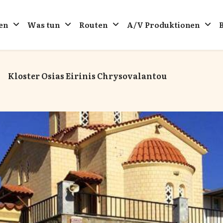
en
Was tun
Routen
A/V Produktionen
Kloster Osias Eirinis Chrysovalantou