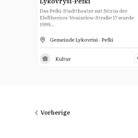
Lykovrysi-Pefki
Das Pefki-Stadttheater mit Sitz in der
Eleftheriou–Venizelou–Straße 17 wurde
1999...
Gemeinde Lykovrisi - Pefki
Kultur
Vorherige