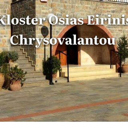
Kloster Osias Eirini
Chrysovalantou