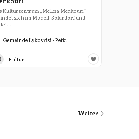
erkouri“
s Kulturzentrum „Melina Merkouri“
findet sich im Modell-Solardorf und
det...
Gemeinde Lykovrisi - Pefki
Kultur
Weiter