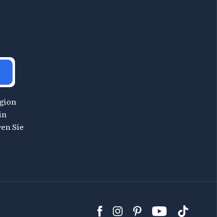
egion
in
en Sie