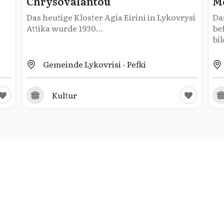
Chrysovalantou
M
Das heutige Kloster Agia Eirini in Lykovrysi
Da
Attika wurde 1930...
be
bil
Gemeinde Lykovrisi - Pefki
Kultur