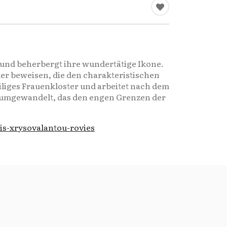
t und beherbergt ihre wundertätige Ikone.
der beweisen, die den charakteristischen
heiliges Frauenkloster und arbeitet nach dem
ur umgewandelt, das den engen Grenzen der
is-xrysovalantou-rovies