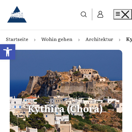
Go to home
Me
Startseite
Wohin gehen
Architektur
Ky
Open toolbar
Kythira (Chora)