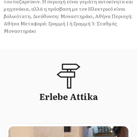
του παζαρεύειν. Η περιοχή είναι γεμάτη αυτοκίνητα και
μηχανάκια, αλλά η πρόσβαση με τον Ηλεκτρικό είναι
βολικότατη. Διεύθυνση: Μοναστηράκι, Αθήνα Περιοχή:
Αθήνα Μεταφορά: Γραμμή 1 ή Γραμμή 3: Σταθμός
Μοναστηράκι
Erlebe Attika