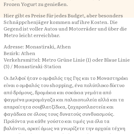
Frozen Yogurt zu genießen.
Hier gibt es Preise für jedes Budget, aber besonders
Schnäppchenjäger kommen auf ihre Kosten. Die
Gegend ist voller Autos und Motorräder und über die
Metro leicht erreichbar.
Adresse: Monastiraki, Athen
Bezirk: Athen
Verkehrsmittel: Metro Grüne Linie (1) oder Blaue Linie
(3) / Monastiraki-Station
Οι Δελφοί ήταν ο ομφαλός της Γης και το Μοναστηράκι
είναι ο ομφαλός του shopping, ένα πολύπλοκο δίκτυο
από δρόμους, δρομάκια και σοκάκια γεμάτα από
ψαγμένα μικρομάγαζα και παλαιοπωλεία αλλά και τα
απαραίτητα σουβλατζίδικα, ζαχαροπλαστεία και
φαγάδικα σε όλους τους δυνατούς συνδυασμούς.
Προϊόντα για κάθε γούστο και τιμές για όλα τα
βαλάντια, αρκεί όμως να γνωρίζετε την αρχαία τέχνη