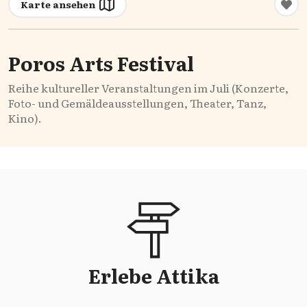
Karte ansehen
Poros Arts Festival
Reihe kultureller Veranstaltun
ge
n im Juli (Konzerte,
Foto- und
Ge
mäldeausstellun
ge
n, Theater, Tanz,
Kin
o).
Erlebe Attika