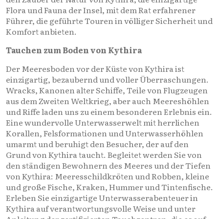
Flora und Fauna der Insel, mit dem Rat erfahrener
Führer, die geführte Touren in völliger Sicherheit und
Komfort anbieten.
Tauchen zum Boden von Kythira
Der Meeresboden vor der Küste von Kythira ist
einzigartig, bezaubernd und voller Überraschungen.
Wracks, Kanonen alter Schiffe, Teile von Flugzeugen
aus dem Zweiten Weltkrieg, aber auch Meereshöhlen
und Riffe laden uns zu einem besonderen Erlebnis ein.
Eine wundervolle Unterwasserwelt mit herrlichen
Korallen, Felsformationen und Unterwasserhöhlen
umarmt und beruhigt den Besucher, der auf den
Grund von Kythira taucht. Begleitet werden Sie von
den ständigen Bewohnern des Meeres und der Tiefen
von Kythira: Meeresschildkröten und Robben, kleine
und große Fische, Kraken, Hummer und Tintenfische.
Erleben Sie einzigartige Unterwasserabenteuer in
Kythira auf verantwortungsvolle Weise und unter
Anleitung der zertifizierten Tauchzentren, die es auf