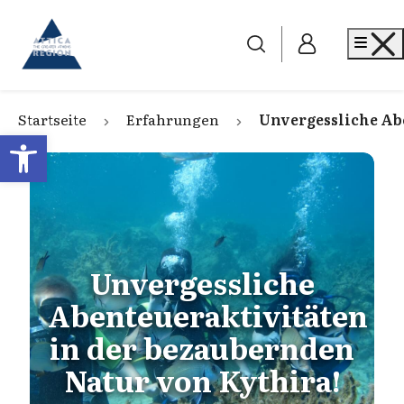
Go to home
Me
Startseite
Erfahrungen
Unvergessliche Ab
Open toolbar
Unvergessliche
Abenteueraktivitäten
in der bezaubernden
Natur von Kythira!