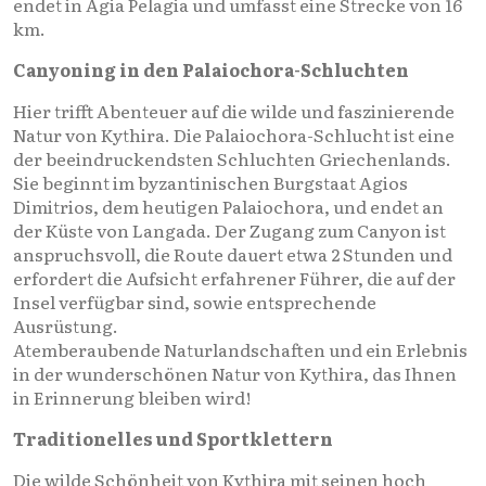
endet in Agia Pelagia und umfasst eine Strecke von 16
km.
Canyoning in den Palaiochora-Schluchten
Hier trifft Abenteuer auf die wilde und faszinierende
Natur von Kythira. Die Palaiochora-Schlucht ist eine
der beeindruckendsten Schluchten Griechenlands.
Sie beginnt im byzantinischen Burgstaat Agios
Dimitrios, dem heutigen Palaiochora, und endet an
der Küste von Langada. Der Zugang zum Canyon ist
anspruchsvoll, die Route dauert etwa 2 Stunden und
erfordert die Aufsicht erfahrener Führer, die auf der
Insel verfügbar sind, sowie entsprechende
Ausrüstung.
Atemberaubende Naturlandschaften und ein Erlebnis
in der wunderschönen Natur von Kythira, das Ihnen
in Erinnerung bleiben wird!
Traditionelles und Sportklettern
Die wilde Schönheit von Kythira mit seinen hoch