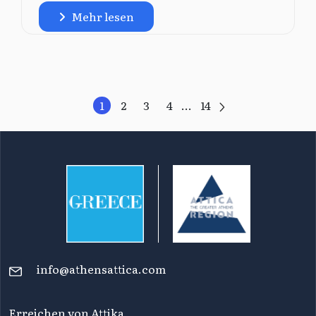
Mehr lesen
1
2
3
4
...
14
info@athensattica.com
Erreichen von Attika