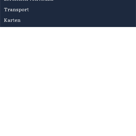
Transport
Karten
Newsletters
FAQ
Nutzungsbedingungen
Datenschutzbestimmungen
Erklärung zur Zugänglichkeit
Sitemap