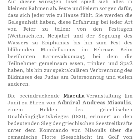
Auf dieser winzigen Insel spielt sich alles in
kleinem Rahmen ab. Feste und Feiern sorgen dafür,
dass sich jeder wie zu Hause fühlt. Sie werden die
Gelegenheit haben, diese Erfahrung bei jeder Art
von Feier zu teilen: von den Festtagen
(Weihnachten, Neujahr) und der Segnung des
Wassers zu Epiphanias bis hin zum Fest des
blühenden Mandelbaums im Februar. Beim
berühmten Karnevalsumzug, bei dem die
Teilnehmer gemeinsam essen, trinken und Spaß
haben, bis hin zur spektakulären Verbrennung des
Bildnisses des Judas am Ostersonntag und vielen
anderen.
Die beeindruckende
Miaoulia
-Veranstaltung (im
Juni) zu Ehren von
Admiral Andreas Miaoulis
,
einem Helden des griechischen
Unabhängigkeitskrieges (1821), erinnert an den
bedeutenden Sieg der griechischen Seestreitkräfte
unter dem Kommando von Miaoulis über die
osmanische Flotte (Seeschlacht im Golf von