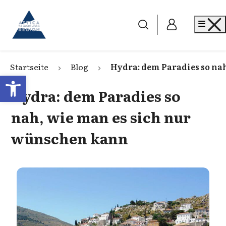
Go to home
Me
Startseite
Blog
Hydra: dem Paradies so na
Open toolbar
Hydra: dem Paradies so
nah, wie man es sich nur
wünschen kann