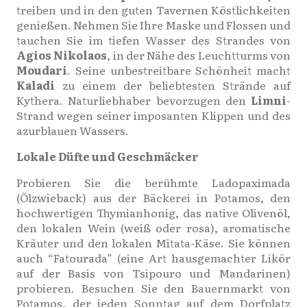
treiben und in den guten Tavernen Köstlichkeiten
genießen. Nehmen Sie Ihre Maske und Flossen und
tauchen Sie im tiefen Wasser des Strandes von
Agios Nikolaos
, in der Nähe des Leuchtturms von
Moudari
. Seine unbestreitbare Schönheit macht
Kaladi
zu einem der beliebtesten Strände auf
Kythera. Naturliebhaber bevorzugen den
Limni
-
Strand wegen seiner imposanten Klippen und des
azurblauen Wassers.
Lokale Düfte und Geschmäcker
Probieren Sie die berühmte Ladopaximada
(Ölzwieback) aus der Bäckerei in Potamos, den
hochwertigen Thymianhonig, das native Olivenöl,
den lokalen Wein (weiß oder rosa), aromatische
Kräuter und den lokalen Mitata-Käse. Sie können
auch “Fatourada” (eine Art hausgemachter Likör
auf der Basis von Tsipouro und Mandarinen)
probieren. Besuchen Sie den Bauernmarkt von
Potamos, der jeden Sonntag auf dem Dorfplatz