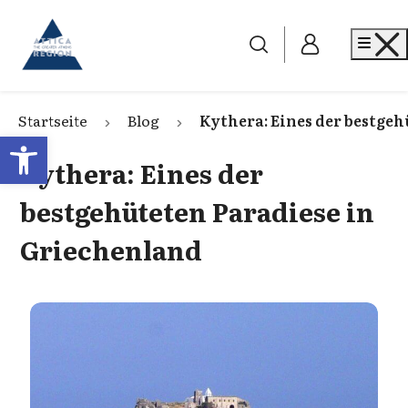
Go to home
Me
Startseite
Blog
Kythera: Eines der bestge
Open toolbar
Kythera: Eines der
bestgehüteten Paradiese in
Griechenland