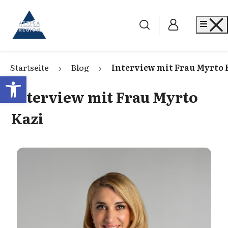
Go to home
Me
Startseite
Blog
Interview mit Frau Myrto 
Open toolbar
Interview mit Frau Myrto
Kazi