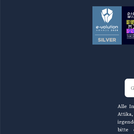
Alle I
Attika
irgend
bitte