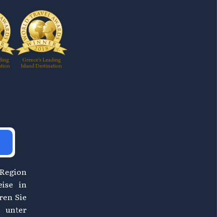
 Region
eise in
ren Sie
 unter