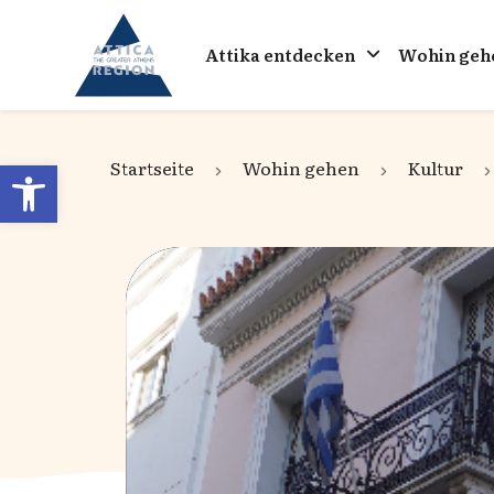
Go to home
Attika entdecken
Wohin geh
Open toolbar
Startseite
Wohin gehen
Kultur