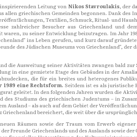
 inspirierenden Leitung von
Nikos Stavroulakis
, der d
us allen griechischen Gemeinden begonnen. Dank des I
öffentlichungen, Textilien, Schmuck, Ritual- und Haush
sse zahlreicher Besucher aus Griechenland und dem
t waren, zu seiner Entwicklung beizutragen. Im Jahr 1
chenland” ins Leben gerufen, und kurz darauf gründete
reunde des Jüdischen Museums von Griechenland”, der da
nd die Ausweitung seiner Aktivitäten zwangen bald zu
g in eine gemietete Etage des Gebäudes in der Amalias
abzudecken, die für ein breites und heterogenes Publi
r 1989 eine Rechtsform.
Seitdem ist es als juristische 
srat geleitet. In den folgenden Jahren wurden die Aktiv
d des Studiums des griechischen Judentums – in Zusam
m Ausland – als auch auf dem Gebiet der Veröffentlichu
riechenland bereichert, die weit über die ursprüngli
 neuen Räumen sowie der Traum vom Erwerb eigener 
 der Freunde Griechenlands und des Auslands sowie der 