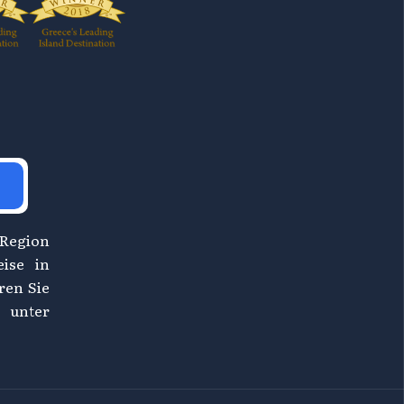
 Region
eise in
ren Sie
 unter