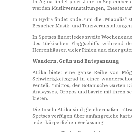
In Ägina findet jedes Jahr im September d
werden Musikveranstaltungen, Theaterauf
In Hydra findet Ende Juni die „Miaoulia“ s
Besucher Musik- und Tanzveranstaltungen,
In Spetses findet jedes zweite Wochenende
des türkischen Flaggschiffs während der
Herrenhäuser, vieler Pinien und einer gut
Wandern, Grün und Entspannung
Attika bietet eine ganze Reihe von Mög
Schwierigkeitsgrad in einer wunderschö
Penteli, Ymittos, der Botanische Garten
Anavyssos, Oropos und Lavrio mit ihren 
bieten.
Die Inseln Attika sind gleichermaßen attr
Spetses verfügen über umfangreiche karti
jeder körperlichen Verfassung.