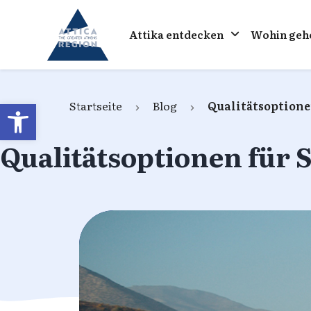
Go to home
Attika entdecken
Wohin geh
Open toolbar
Startseite
Blog
Qualitätsoptionen
Qualitätsoptionen für S