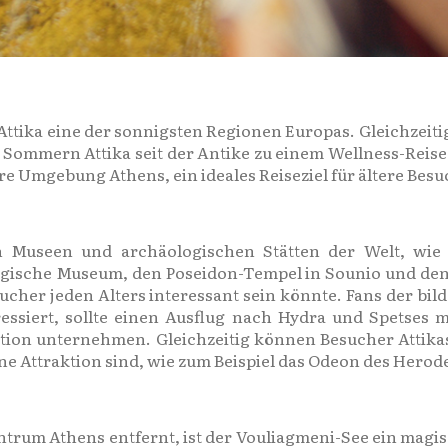
 Attika eine der sonnigsten Regionen Europas. Gleichzeit
ommern Attika seit der Antike zu einem Wellness-Reisezie
e Umgebung Athens, ein ideales Reiseziel für ältere Besuc
n Museen und archäologischen Stätten der Welt, wie 
ische Museum, den Poseidon-Tempel in Sounio und den A
ucher jeden Alters interessant sein könnte. Fans der bi
ressiert, sollte einen Ausflug nach Hydra und Spetses m
lution unternehmen. Gleichzeitig können Besucher Attik
ne Attraktion sind, wie zum Beispiel das Odeon des Herode
ntrum Athens entfernt, ist der Vouliagmeni-See ein magis