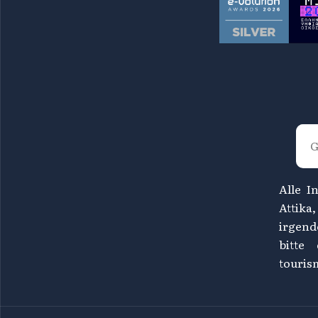
Alle I
Attika
irgend
bitte
touris