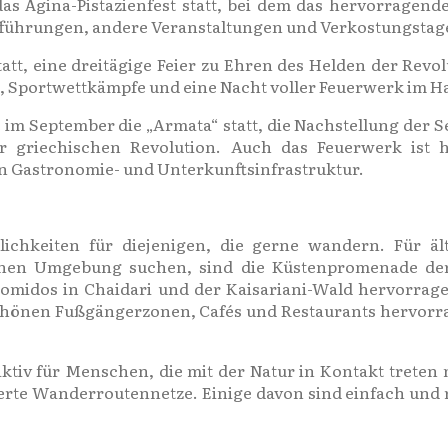
as Ägina-Pistazienfest statt, bei dem das hervorragende 
führungen, andere Veranstaltungen und Verkostungstage
tatt, eine dreitägige Feier zu Ehren des Helden der Rev
 Sportwettkämpfe und eine Nacht voller Feuerwerk im Haf
 im September die „Armata“ statt, die Nachstellung der
 griechischen Revolution. Auch das Feuerwerk ist hi
en Gastronomie- und Unterkunftsinfrastruktur.
lichkeiten für diejenigen, die gerne wandern. Für ä
nen Umgebung suchen, sind die Küstenpromenade der A
 Diomidos in Chaidari und der Kaisariani-Wald hervorra
schönen Fußgängerzonen, Cafés und Restaurants hervorr
aktiv für Menschen, die mit der Natur in Kontakt treten
erte Wanderroutennetze. Einige davon sind einfach und 