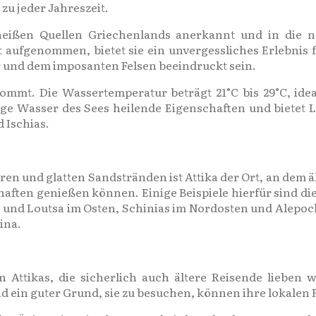
u jeder Jahreszeit.
eißen Quellen Griechenlands anerkannt und in die na
aufgenommen, bietet sie ein unvergessliches Erlebnis 
 und dem imposanten Felsen beeindruckt sein.
 kommt. Die Wassertemperatur beträgt 21°C bis 29°C, id
ige Wasser des Sees heilende Eigenschaften und bietet L
 Ischias.
n und glatten Sandstränden ist Attika der Ort, an dem ä
ften genießen können. Einige Beispiele hierfür sind di
ti und Loutsa im Osten, Schinias im Nordosten und Alepo
ina.
n Attikas, die sicherlich auch ältere Reisende lieben 
ein guter Grund, sie zu besuchen, können ihre lokalen F