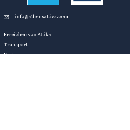
info@athensattica.com
Erreichen von Attika
Transport
Karten
Newsletters
FAQ
Nutzungsbedingungen
Datenschutzbestimmungen
Erklärung zur Zugänglichkeit
Sitemap