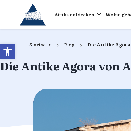
Go to home
Attika entdecken
Wohin geh
Open toolbar
Startseite
Blog
Die Antike Agora
Die Antike Agora von A