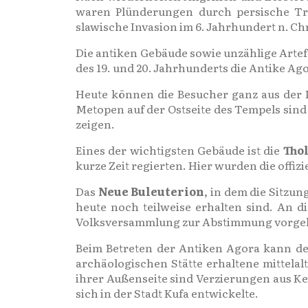
waren Plünderungen durch persische Trup
slawische Invasion im 6. Jahrhundert n. Ch
Die antiken Gebäude sowie unzählige Arte
des 19. und 20. Jahrhunderts die Antike Ag
Heute können die Besucher ganz aus der
Metopen auf der Ostseite des Tempels sind
zeigen.
Eines der wichtigsten Gebäude ist die
Tho
kurze Zeit regierten. Hier wurden die offi
Das
Neue Buleuterion
, in dem die Sitzu
heute noch teilweise erhalten sind. An 
Volksversammlung zur Abstimmung vorgel
Beim Betreten der Antiken Agora kann d
archäologischen Stätte erhaltene mittelal
ihrer Außenseite sind Verzierungen aus Ke
sich in der Stadt Kufa entwickelte.