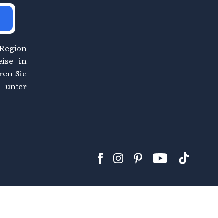
 Region
eise in
ren Sie
 unter