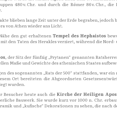
pen 480 v. Chr. und durch die Römer 86 v. Chr., die In
r.
fakte blieben lange Zeit unter der Erde begraben, jedoc
ora von Athen wieder ans Licht.
 Nähe den gut erhaltenen
Tempel des Hephaistos
bewun
 mit den Taten des Herakles verziert, während die Nord-
los
, der Sitz der fünfzig „Prytanen“ genannten Ratsherre
ziellen Maße und Gewichte des athenischen Staates aufbew
ngen des sogenannten „Rats der 500“ stattfanden, war e
diesem Ort bereiteten die Abgeordneten Gesetzesentwürf
egt wurden.
er Besucher heute auch die
Kirche der Heiligen Apos
terliche Bauwerk. Sie wurde kurz vor 1000 n. Chr. erbau
ramik und „kufische“ Dekorationen zu sehen, die nach d