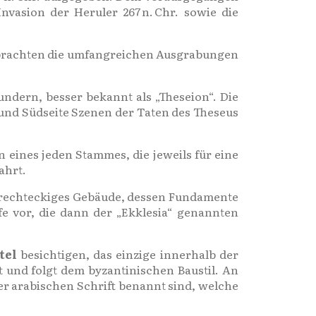
vasion der Heruler 267 n. Chr. sowie die
h brachten die umfangreichen Ausgrabungen
dern, besser bekannt als „Theseion“. Die
 und Südseite Szenen der Taten des Theseus
n eines jeden Stammes, die jeweils für eine
ahrt.
in rechteckiges Gebäude, dessen Fundamente
e vor, die dann der „Ekklesia“ genannten
tel
besichtigen, das einzige innerhalb der
t und folgt dem byzantinischen Baustil. An
er arabischen Schrift benannt sind, welche