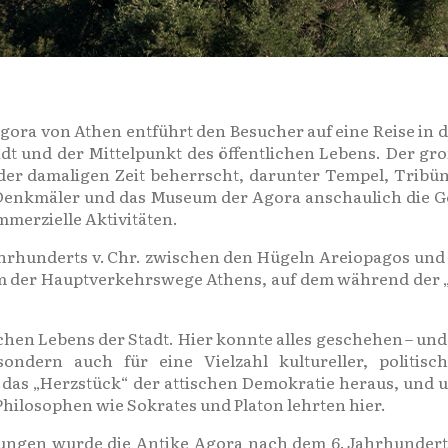
ora von Athen entführt den Besucher auf eine Reise in d
t und der Mittelpunkt des öffentlichen Lebens. Der gro
er damaligen Zeit beherrscht, darunter Tempel, Tribün
Denkmäler und das Museum der Agora anschaulich die Ge
ommerzielle Aktivitäten.
ahrhunderts v. Chr. zwischen den Hügeln Areiopagos und
em der Hauptverkehrswege Athens, auf dem während der „
hen Lebens der Stadt. Hier konnte alles geschehen – und
ondern auch für eine Vielzahl kultureller, politisc
das „Herzstück“ der attischen Demokratie heraus, und un
hilosophen wie Sokrates und Platon lehrten hier.
ungen wurde die Antike Agora nach dem 6. Jahrhunder