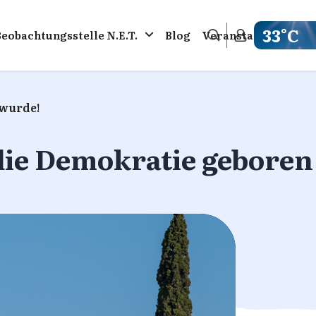
33°C
Beobachtungsstelle N.E.T.
Blog
Veranstaltungen
Get weathe
 wurde!
 die Demokratie gebore