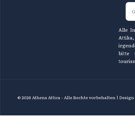
Alle I
Attika
irgend
bitte
touris
©
2026 Athens Attica - Alle Rechte vorbehalten | Desig