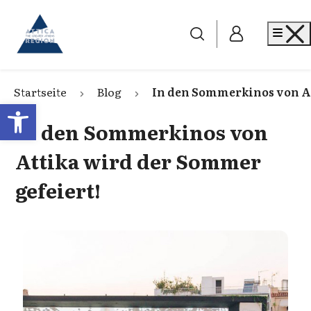
Go to home
Me
Startseite
Blog
In den Sommerkinos von At
Open toolbar
In den Sommerkinos von
Attika wird der Sommer
gefeiert!