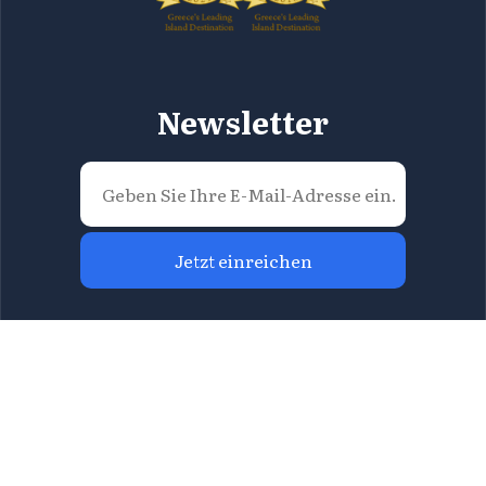
Newsletter
Jetzt einreichen
Alle Inhalte auf dieser Website sind geistiges
Eigentum der Region Attika, und Sie dürfen sie weder
vollständig noch teilweise in irgendeiner Form
reproduzieren. Für Informationen kontaktieren Sie
bitte die Direktion für Tourismus der Region Attika
unter
tourismos@patt.gov.gr