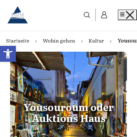
Go to home
Me
Startseite
Wohin gehen
Kultur
Yousou
Open toolbar
Yousouroum oder
Auktions Haus