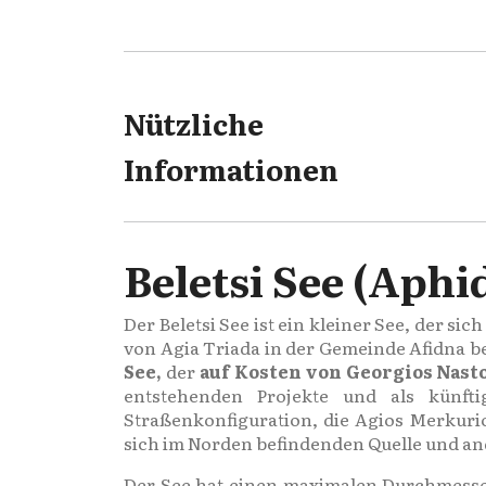
Nützliche
Informationen
Beletsi See (Aphi
Der Beletsi See ist ein kleiner See, der 
von Agia Triada in der Gemeinde Afidna be
See,
der
auf Kosten von Georgios Nasto
entstehenden Projekte und als künft
Straßenkonfiguration, die Agios Merkurio
sich im Norden befindenden Quelle und and
Der See hat einen maximalen Durchmesse