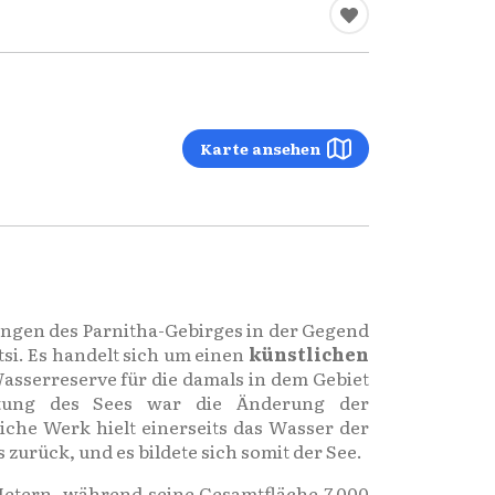
Karte ansehen
Hängen des Parnitha-Gebirges in der Gegend
si. Es handelt sich um einen
künstlichen
asserreserve für die damals in dem Gebiet
chtung des Sees war die Änderung der
iche Werk hielt einerseits das Wasser der
urück, und es bildete sich somit der See.
etern, während seine Gesamtfläche 7.000