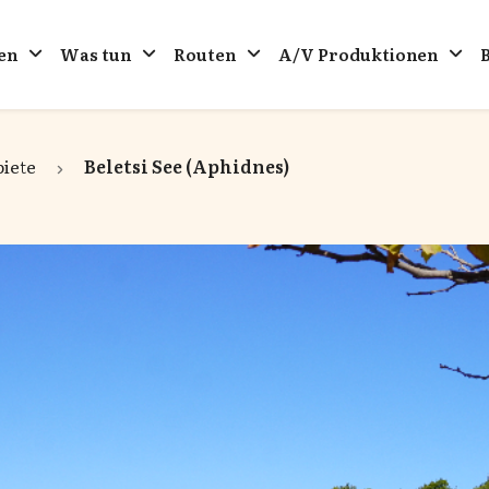
en
Was tun
Routen
A/V Produktionen
iete
Beletsi See (Aphidnes)