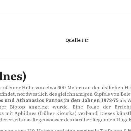
Quelle 1
dnes)
sich auf einer Höhe von etwa 600 Metern an den östlichen 
findet, nordwestlich des gleichnamigen Gipfels von Belet
s und Athanasios Pantos in den Jahren 1973-75
als W
iger Biotop angelegt wurde. Eine Folge der Erri
s mit Aphidnes (früher Kiourka) verband. Dieses künstl
ererseits das Regenwasser des darüber liegenden Hügels z
r von etwa 130 Metern und eine maximale Tiefe von 9 M