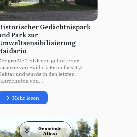
Historischer Gedächtnispark
und Park zur
Umweltsensibilisierung
Haidario
Der größte Teil davon gehörte zur
Kaserne von Haidari. Er umfasst 6,5
Hektar und wurde in den letzten
Jahrzehnten von...
Mehr lesen
Gemeinde
Athen