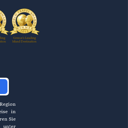
 Region
eise in
ren Sie
 unter