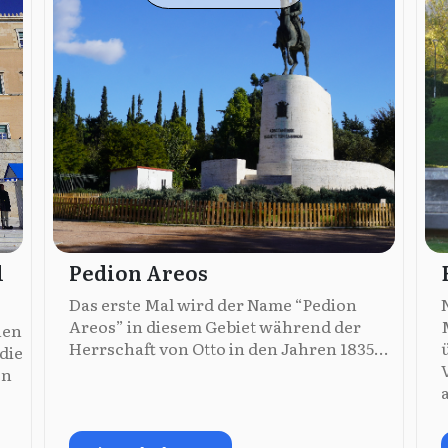
l
Pedion Areos
Das erste Mal wird der Name “Pedion
Areos” in diesem Gebiet während der
hen
Herrschaft von Otto in den Jahren 1835...
die
en