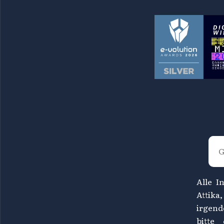
Alle I
Attika
irgend
bitte