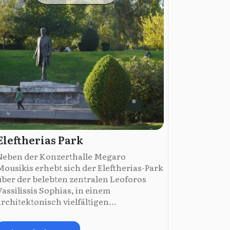
Eleftherias Park
Neben der Konzerthalle Megaro
Mousikis erhebt sich der Eleftherias-Park
über der belebten zentralen Leoforos
Vassilissis Sophias, in einem
architektonisch vielfältigen...