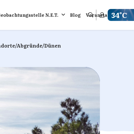
34°C
Beobachtungsstelle N.E.T.
Blog
Veranstaltungen
Get weathe
ndorte/Abgründe/Dünen