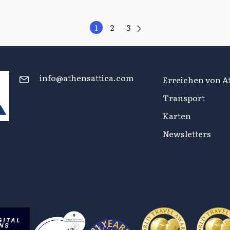
1
2
3
info@athensattica.com
Erreichen von At
Transport
Karten
Newsletters