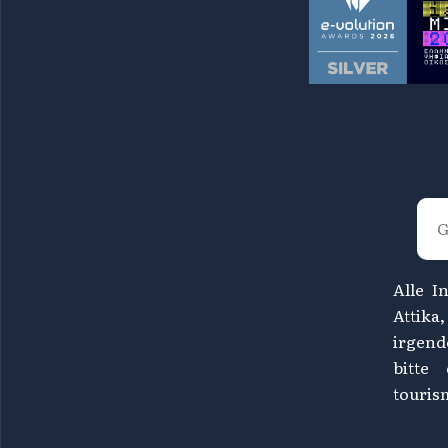
Alle I
Attika
irgend
bitte
touris