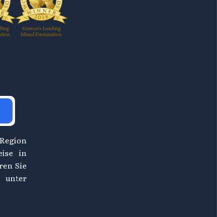
 Region
eise in
ren Sie
 unter