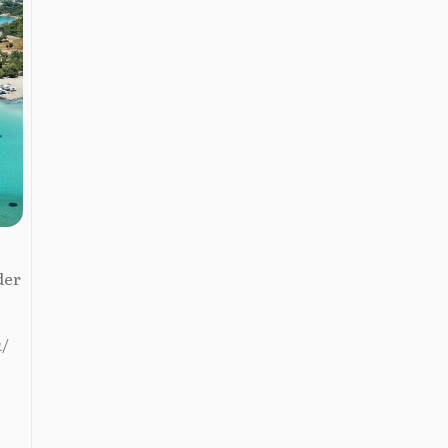
der
ά/