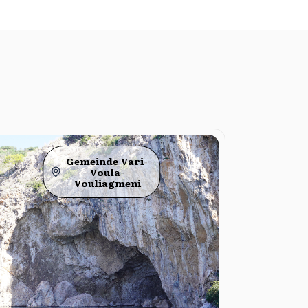
Gemeinde Vari-
Voula-
Vouliagmeni