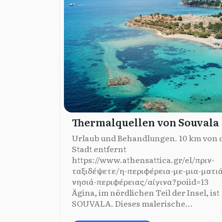
Thermalquellen von Souvala
Urlaub und Behandlungen. 10 km von 
Stadt entfernt
https://www.athensattica.gr/el/πριν-
ταξιδέψετε/η-περιφέρεια-με-μια-ματι
νησιά-περιφέρειας/αίγινα?poiid=13
Ägina, im nördlichen Teil der Insel, ist
SOUVALA. Dieses malerische...