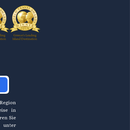
 Region
eise in
ren Sie
 unter