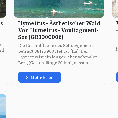
s
Hymettus - Ästhetischer Wald
Von Humettus - Vouliagmeni-
See (GR3000006)
nd
Die Gesamtfläche des Schutzgebietes
nd
beträgt 8812,7900 Hektar [ha]. Der
Hymettus ist ein langer, aber schmaler
Berg (Gesamtlänge 20 km), dessen...
Mehr lesen