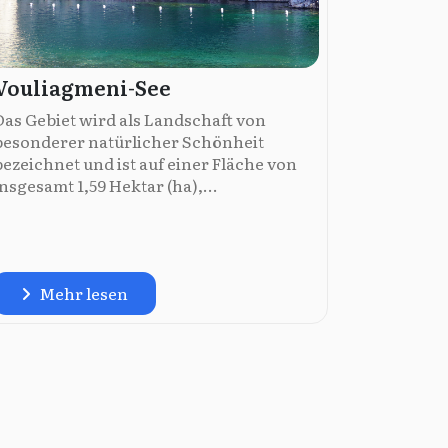
Vouliagmeni-See
Das Gebiet wird als Landschaft von
besonderer natürlicher Schönheit
bezeichnet und ist auf einer Fläche von
insgesamt 1,59 Hektar (ha),...
Mehr lesen