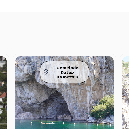
Gemeinde
Dafni-
Hymettus