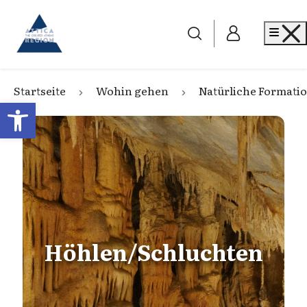
Go to home
Me
Startseite
Wohin gehen
Natürliche Formati
Open toolbar
Höhlen/Schluchten