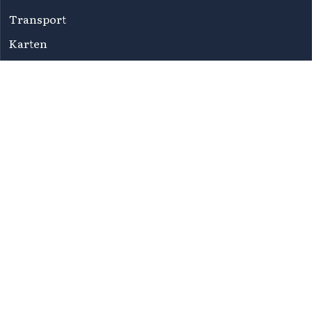
Transport
Karten
Newsletters
FAQ
Nutzungsbedingungen
Datenschutzbestimmungen
Erklärung zur Zugänglichkeit
Sitemap