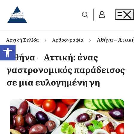
Go to home
Me
Αρχική Σελίδα
Αρθρογραφία
Αθήνα – Αττική
Ανοίξτε τη γραμμή εργαλείων
Αθήνα – Αττική: ένας
γαστρονομικός παράδεισος
σε μια ευλογημένη γη