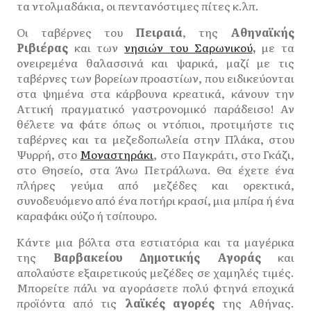
τα ντολμαδάκια, οι πεντανόστιμες πίτες κ.λπ.
Οι ταβέρνες του
Πειραιά
, της
Αθηναϊκής
Ριβιέρας
και των
νησιών του Σαρωνικού
,
με τα
ονειρεμένα θαλασσινά και ψαρικά, μαζί με τις
ταβέρνες των βορείων προαστίων, που ειδικεύονται
στα ψημένα στα κάρβουνα κρεατικά, κάνουν την
Αττική πραγματικό γαστρονομικό παράδεισο! Αν
θέλετε να φάτε όπως οι ντόπιοι, προτιμήστε τις
ταβέρνες και τα μεζεδοπωλεία στην Πλάκα, στου
Ψυρρή, στο
Μοναστηράκι
, στο Παγκράτι, στο Γκάζι,
στο Θησείο, στα Άνω Πετράλωνα. Θα έχετε ένα
πλήρες γεύμα από μεζέδες και ορεκτικά,
συνοδευόμενο από ένα ποτήρι κρασί, μια μπίρα ή ένα
καραφάκι ούζο ή τσίπουρο.
Κάντε μια βόλτα στα εστιατόρια και τα μαγέρικα
της
Βαρβακείου Δημοτικής Αγοράς
και
απολαύστε εξαιρετικούς μεζέδες σε χαμηλές τιμές.
Μπορείτε πάλι να αγοράσετε πολύ φτηνά εποχικά
προϊόντα από τις
λαϊκές αγορές
της Αθήνας.