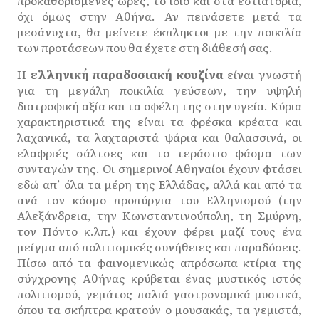
προκαθορισμένες ώρες, το ίδιο και στα εστιατόρια,
όχι όμως στην Αθήνα. Αν πεινάσετε μετά τα
μεσάνυχτα, θα μείνετε έκπληκτοι με την ποικιλία
των προτάσεων που θα έχετε στη διάθεσή σας.
Η
ελληνική παραδοσιακή κουζίνα
είναι γνωστή
για τη μεγάλη ποικιλία γεύσεων, την υψηλή
διατροφική αξία και τα οφέλη της στην υγεία. Κύρια
χαρακτηριστικά της είναι τα φρέσκα κρέατα και
λαχανικά, τα λαχταριστά ψάρια και θαλασσινά, οι
ελαφριές σάλτσες και το τεράστιο φάσμα των
συνταγών της. Οι σημερινοί Αθηναίοι έχουν φτάσει
εδώ απ’ όλα τα μέρη της Ελλάδας, αλλά και από τα
ανά τον κόσμο προπύργια του Ελληνισμού (την
Αλεξάνδρεια, την Κωνσταντινούπολη, τη Σμύρνη,
τον Πόντο κ.λπ.) και έχουν φέρει μαζί τους ένα
μείγμα από πολιτισμικές συνήθειες και παραδόσεις.
Πίσω από τα φαινομενικώς απρόσωπα κτίρια της
σύγχρονης Αθήνας κρύβεται ένας μυστικός ιστός
πολιτισμού, γεμάτος παλιά γαστρονομικά μυστικά,
όπου τα σκήπτρα κρατούν ο μουσακάς, τα γεμιστά,