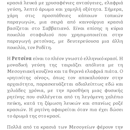
κρασιά λευκά με χρυσαφένιες ανταύγειες, ελαφριά
γεύση, λεπτό άρωμα και χαμηλή οξύτητα. Σήμερα,
χάρη στις προσπάθειες κάποιων τοπικών
παραγωγών, μια σειρά από καινούργια κρασιά
βασίζεται στο Σαββατιανό. Είναι επίσης η κύρια
ποικιλία σταφυλιού που χρησιμοποιείται στην
παραγωγή ρετσίνας, με δευτερεύουσα μια άλλη
ποικιλία, τον Ροδίτη.
Η
Ρετσίνα
είναι το πλέον γνωστό ελληνικό κρασί. Η
μοναδική γεύση της ταιριάζει απόλυτα με τη
Μεσογειακή κουζίνα και τα θερινά ελαφριά πιάτα. Ο
«ρητινίτης οίνος», όπως τον αποκαλούσαν στην
αρχαιότητα, παρασκευάζεται αδιαλείπτως εδώ και
χιλιάδες χρόνια, με την προσθήκη μιας φυσικής
ρητίνης που συλλέγεται από τη λεγόμενη χαλέπιο
πεύκη, κατά τη ζύμωση λευκών και σπανίως ροζέ
κρασιών. Η ρητίνη αφαιρείται όταν πια έχει δώσει
το άρωμά της στο κρασί.
Πολλά από τα κρασιά των Μεσογείων φέρουν την