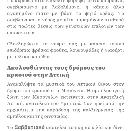
Για κυρίως πιάτο επιλέξτε ψάρι ψητό στα κάρβουνα,
σερβιρισμένο με λαδολέμονο, ή κάποιο άλλο
αγαπημένο πιάτο με βάση το ψητό κρέας. Το
σουβλάκι και ο γύρος με πίτα παραμένουν σταθερά
στις πρώτες θέσεις των γευστικών επιλογών των
επισκεπτών.
Ολοκληρώστε το γεύμα σας με κάποιο τοπικό
επιδόρπιο: φρέσκα φρούτα, λουκουμάδες ή γιαούρτι
με μέλι και καρύδια.
Ακολουθώντας τους δρόμους του
κρασιού στην Αττική
Ανακαλύψτε τα μυστικά του Αττικού Οίνου στον
δρόμο του κρασιού στα Μεσόγεια. Η αμπελουργική
ζώνη των Μεσογείων εκτείνεται στην Ανατολική
Αττική, ανατολικά του Υμηττού. Συντηρεί από την
αρχαιότητα την παράδοση της καλλιέργειας της
αμπέλου και της οινοποιίας.
Το
Σαββατιανό
αποτελεί τοπική ποικιλία και δίνει