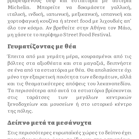
βραβευμένους σεφ και εστιατόρια με αστέρια
Michelin. Μπορείτε να δοκιμάσετε γαλλική,
ιταλική, ινδική, ιαπωνική, μεξικανική, ισπανική και
χορτοφαγική κουζίνα ή street food με λιχουδιές απ’
όλο τον κόσμο. Αν βρεθείτε στην Αθήνα τον Μάιο,
μη χάσετε το περίφημο Street Food Festival.
Γευματίζοντας με θέα
Έπειτα από μια γεμάτη μέρα, κουρασμένοι από τις
βόλτες στα αξιοθέατα και στα μαγαζιά, δειπνήστε
σε ένα από τα εστιατόρια με θέα. Θα απολαύσετε όχι
μόνο την εξαιρετική ποιότητα των εδεσμάτων, αλλά
και τις θεαματικότερες απόψεις του λεκανοπεδίου.
Τα περισσότερα από αυτά τα εστιατόρια βρίσκονται
στις ταράτσες των μεγάλων κεντρικών
ξενοδοχείων και μουσείων ή στο ιστορικό κέντρο
της πόλης.
Δείπνο μετά τα μεσάνυχτα
Στις περισσότερες ευρωπαϊκές χώρες το δείπνο έχει