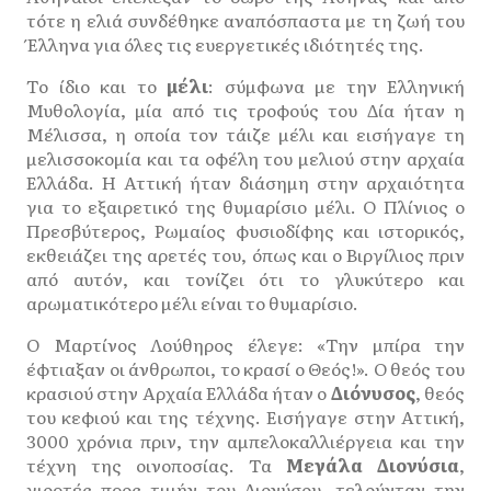
τότε η ελιά συνδέθηκε αναπόσπαστα με τη ζωή του
Έλληνα για όλες τις ευεργετικές ιδιότητές της.
Το ίδιο και το
μέλι
: σύμφωνα με την Ελληνική
Μυθολογία, μία από τις τροφούς του Δία ήταν η
Μέλισσα, η οποία τον τάιζε μέλι και εισήγαγε τη
μελισσοκομία και τα οφέλη του μελιού στην αρχαία
Ελλάδα. Η Αττική ήταν διάσημη στην αρχαιότητα
για το εξαιρετικό της θυμαρίσιο μέλι. Ο Πλίνιος ο
Πρεσβύτερος, Ρωμαίος φυσιοδίφης και ιστορικός,
εκθειάζει της αρετές του, όπως και ο Βιργίλιος πριν
από αυτόν, και τονίζει ότι το γλυκύτερο και
αρωματικότερο μέλι είναι το θυμαρίσιο.
Ο Μαρτίνος Λούθηρος έλεγε: «Την μπίρα την
έφτιαξαν οι άνθρωποι, το κρασί ο Θεός!». Ο θεός του
κρασιού στην Αρχαία Ελλάδα ήταν ο
Διόνυσος
, θεός
του κεφιού και της τέχνης. Εισήγαγε στην Αττική,
3000 χρόνια πριν, την αμπελοκαλλιέργεια και την
τέχνη της οινοποσίας. Τα
Μεγάλα Διονύσια
,
γιορτές προς τιμήν του Διονύσου, τελούνταν την