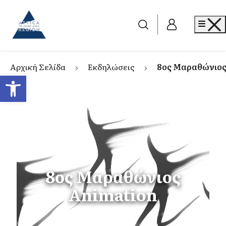
Go to home
Me
Αρχική Σελίδα
Εκδηλώσεις
8ος Μαραθώνιο
Ανοίξτε τη γραμμή εργαλείων
8ος Μαραθώνιος
Animation