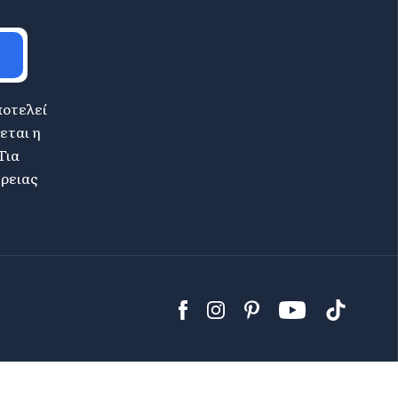
ποτελεί
εται η
Για
έρειας