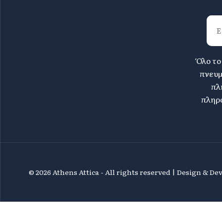
Όλο το
πνευμ
πλ
πληρο
©
2026 Athens Attica - All rights reserved | Design & D