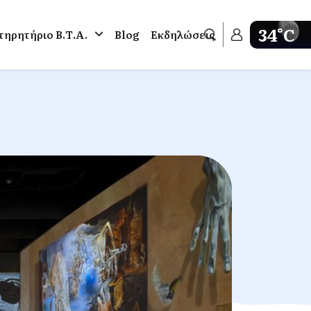
34°C
ηρητήριο Β.Τ.Α.
Blog
Εκδηλώσεις
Get weathe