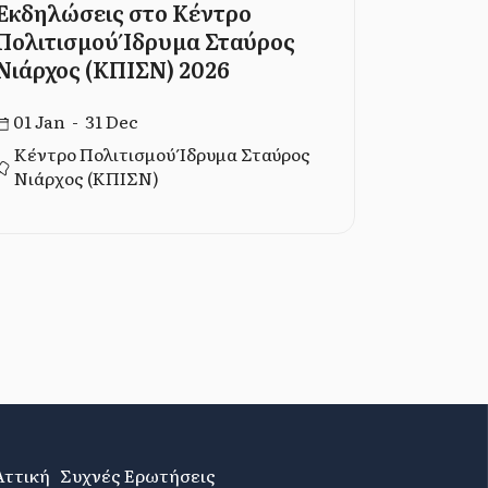
Εκδηλώσεις στο Κέντρο
Από τον
Πολιτισμού Ίδρυμα Σταύρος
Τρεις γε
Νιάρχος (ΚΠΙΣΝ) 2026
ταξίδι σ
μοντέρν
01 Jan - 31 Dec
06 Dec -
Κέντρο Πολιτισμού Ίδρυμα Σταύρος
Νιάρχος (ΚΠΙΣΝ)
Ίδρυμα 
Αττική
Συχνές Ερωτήσεις