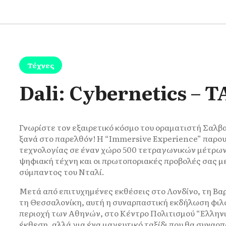
Τέχνες
Dali: Cybernetics 
Γνωρίστε τον εξαιρετικό κόσμο του οραματιστή Σαλβ
ξανά στο παρελθόν! Η “Immersive Experience” παρου
τεχνολογίας σε έναν χώρο 500 τετραγωνικών μέτρων,
ψηφιακή τέχνη και οι πρωτοποριακές προβολές σας μ
σύμπαντος του Νταλί.
Μετά από επιτυχημένες εκθέσεις στο Λονδίνο, τη Βα
τη Θεσσαλονίκη, αυτή η συναρπαστική εκδήλωση φιλο
περιοχή των Αθηνών, στο Κέντρο Πολιτισμού “Ελληνι
έκθεση, αλλά για ένα μαγευτικό ταξίδι που θα συναρ