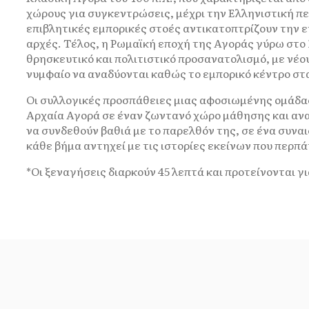
χώρους για συγκεντρώσεις, μέχρι την Ελληνιστική περί
επιβλητικές εμπορικές στοές αντικατοπτρίζουν την 
αρχές. Τέλος, η Ρωμαϊκή εποχή της Αγοράς γύρω στο 1
θρησκευτικό και πολιτιστικό προσανατολισμό, με νέου
νυμφαίο να αναδύονται καθώς το εμπορικό κέντρο σ
Οι συλλογικές προσπάθειες μιας αφοσιωμένης ομάδ
Αρχαία Αγορά σε έναν ζωντανό χώρο μάθησης και α
να συνδεθούν βαθιά με το παρελθόν της, σε ένα συναι
κάθε βήμα αντηχεί με τις ιστορίες εκείνων που περπ
*Οι ξεναγήσεις διαρκούν 45 λεπτά και προτείνονται γι