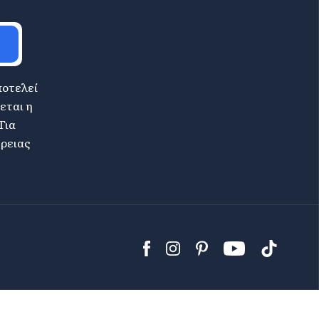
ποτελεί
εται η
Για
έρειας