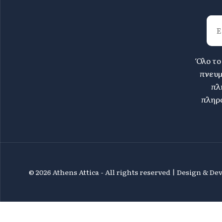
Όλο το
πνευμ
πλ
πληρο
©
2026 Athens Attica - All rights reserved | Design & D