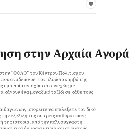
ηση στην Αρχαία Αγορά
 στην “ΘΟΛΟ” του Κέντρου Πολιτισμού
 που αναδεικνύει τον πλούσιο καμβά της
ος εμπειρία ενισχύεται συνεχώς με
α κάνουν ένα μοναδικό ταξίδι σε κάθε τους
ιδαγωγών, μπορείτε να επιλέξετε τον δικό
την εξέλιξή της σε τρεις καθοριστικές
κή της ιστορία, από την πολυσύχναστη
σημαντικά δημόσια κτίρια και ανοιχτούς