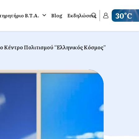
30°C
ηρητήριο Β.Τ.Α.
Blog
Εκδηλώσεις
Get weathe
ο Κέντρο Πολιτισμού “Ελληνικός Κόσμος”