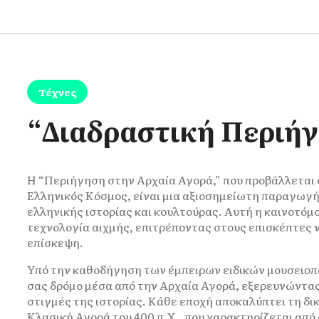
Τέχνες
“Διαδραστική Περιήγ
Η “Περιήγηση στην Αρχαία Αγορά,” που προβάλλεται
Ελληνικός Κόσμος, είναι μια αξιοσημείωτη παραγωγή
ελληνικής ιστορίας και κουλτούρας. Αυτή η καινοτόμ
τεχνολογία αιχμής, επιτρέποντας στους επισκέπτες ν
επίσκεψη.
Υπό την καθοδήγηση των έμπειρων ειδικών μουσειοπα
σας δρόμο μέσα από την Αρχαία Αγορά, εξερευνώντας 
στιγμές της ιστορίας. Κάθε εποχή αποκαλύπτει τη δι
Κλασική Αγορά του 400 π.Χ., που χαρακτηρίζεται από 