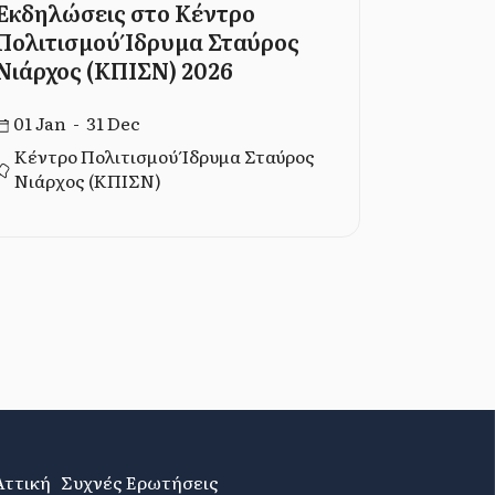
Εκδηλώσεις στο Κέντρο
Από τον
Πολιτισμού Ίδρυμα Σταύρος
Τρεις γε
Νιάρχος (ΚΠΙΣΝ) 2026
ταξίδι σ
μοντέρν
01 Jan - 31 Dec
06 Dec -
Κέντρο Πολιτισμού Ίδρυμα Σταύρος
Νιάρχος (ΚΠΙΣΝ)
Ίδρυμα 
Αττική
Συχνές Ερωτήσεις