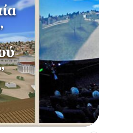
αία
”
ού
”