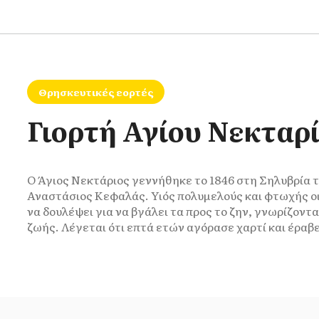
Θρησκευτικές εορτές
Γιορτή Αγίου Νεκταρ
Ο Άγιος Νεκτάριος γεννήθηκε το 1846 στη Σηλυβρία τ
Αναστάσιος Κεφαλάς. Υιός πολυμελούς και φτωχής ο
να δουλέψει για να βγάλει τα προς το ζην, γνωρίζον
ζωής. Λέγεται ότι επτά ετών αγόρασε χαρτί και έραβ