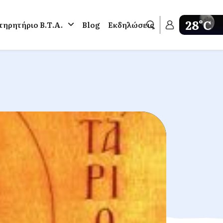
28°C
ηρητήριο Β.Τ.Α.
Blog
Εκδηλώσεις
Get weathe