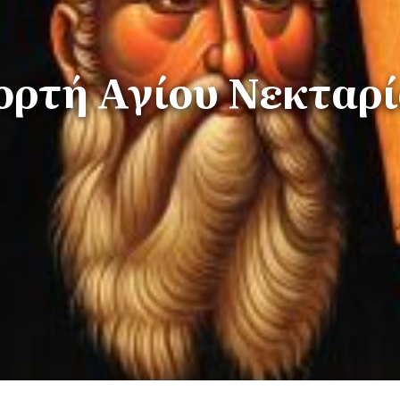
ορτή Αγίου Νεκταρ