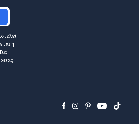
ποτελεί
εται η
Για
έρειας