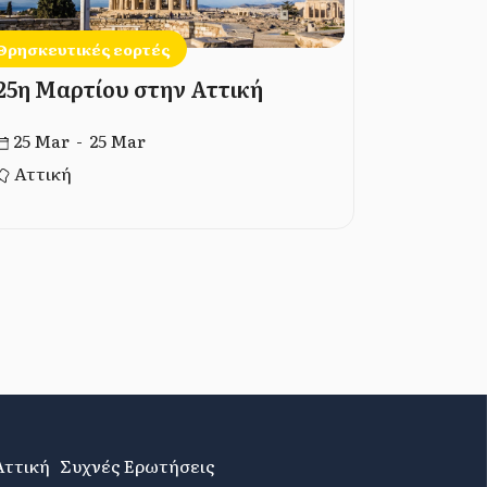
Θρησκευτικές εορτές
Θρησκευτι
25η Μαρτίου στην Αττική
Καθαρά 
25 Mar - 25 Mar
03 Mar 
Αττική
Αττική
Αττική
Συχνές Ερωτήσεις