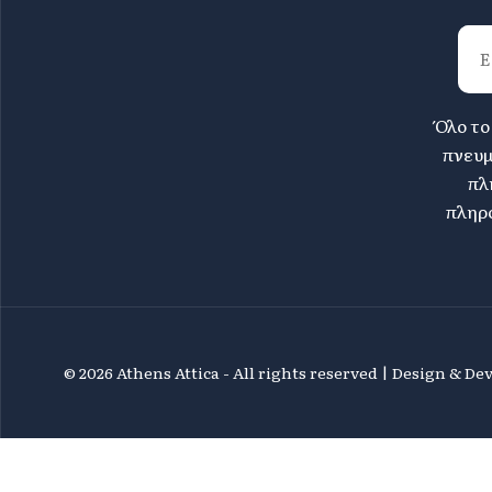
Όλο το
πνευμ
πλ
πληρο
©
2026 Athens Attica - All rights reserved | Design & D