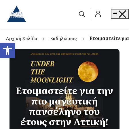
Go to home
Me
Αρχική Σελίδα
Εκδηλώσεις
Ετοιμαστείτε για
Ανοίξτε τη γραμμή εργαλείων
Ετοιμαστείτε για την
πιο μαγευτική
πανσέληνο του
έτους στην Αττική!