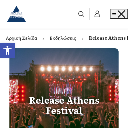
Go to home
Me
Αρχική Σελίδα
Εκδηλώσεις
Release Athens 
Ανοίξτε τη γραμμή εργαλείων
Release Athens
Festival