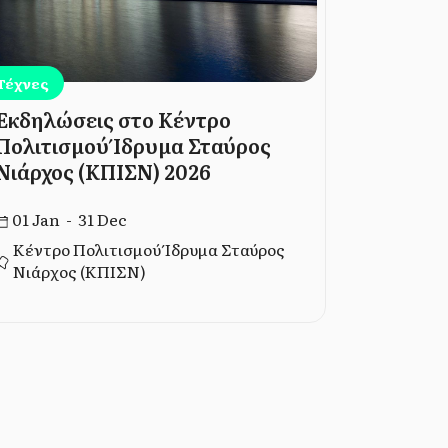
Τέχνες
Τέχνες
Εκδηλώσεις στο Κέντρο
Από τον
Πολιτισμού Ίδρυμα Σταύρος
Τρεις γε
Νιάρχος (ΚΠΙΣΝ) 2026
ταξίδι σ
μοντέρν
01 Jan - 31 Dec
06 Dec -
Κέντρο Πολιτισμού Ίδρυμα Σταύρος
Νιάρχος (ΚΠΙΣΝ)
Ίδρυμα 