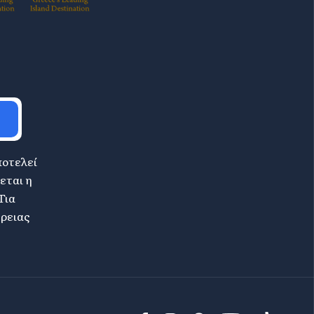
ποτελεί
εται η
Για
έρειας