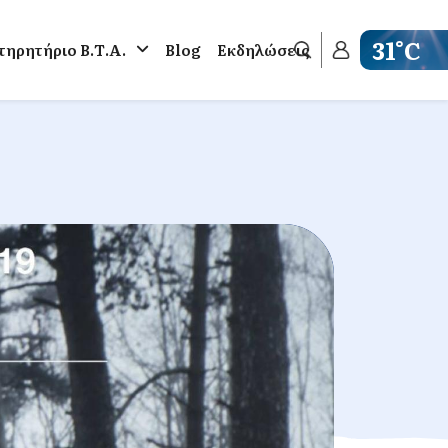
31°C
ηρητήριο Β.Τ.Α.
Blog
Εκδηλώσεις
Get weathe