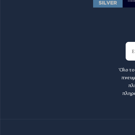
Όλο το
πνευμ
πλ
πληρο