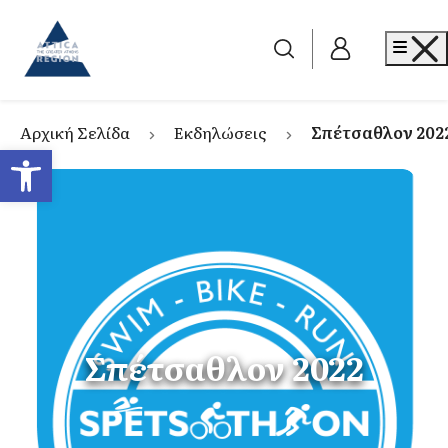
Go to home
Me
Αρχική Σελίδα
Εκδηλώσεις
Σπέτσαθλον 202
Ανοίξτε τη γραμμή εργαλείων
Σπέτσαθλον 2022