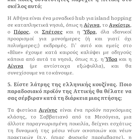
σκέλος αυτό;
Η Αθήνα είναι ένα μοναδικό hub για island hopping
σε καταπληκτικά νησιά, όπως η
Αίγινα
, το
Αγκίστρι
,
ο
Πόρος
, οι
Σπέτσες
και η
Ύδρα
, όλα ιδανικοί
προορισμοί για μονοήμερες (ή και γιατί όχι
πολυήμερες;) εκδρομές. Γι’ αυτό και εμείς στο
«Blue» έχουμε κατά καιρούς καλύψει με οδηγούς
κάποια από αυτά τα νησιά, όπως π.χ. η
Ύδρα
και η
Αίγινα
(με αντίστοιχα εξώφυλλα), και θα
συνεχίσουμε να το κάνουμε.
5. Είστε λάτρης της ελληνικής κουζίνας. Ποιο
παραδοσιακό προϊόν της Αττικής θα θέλατε να
σας σέρβιραν κατά τη διάρκεια μιας πτήσης;
Τα φιστίκια
Αιγίνης
είναι ένα προϊόν παγκόσμιας
κλάσης, το Σαββατιανό από τα Μεσόγεια, μια
άλλοτε παραγνωρισμένη ποικιλία, δείχνει εσχάτως
τη δυναμική της μέσω νέων οινοποιών και νέων
πρακτικών (π.χ. ήπιας φυσικής παρέμβασης), η