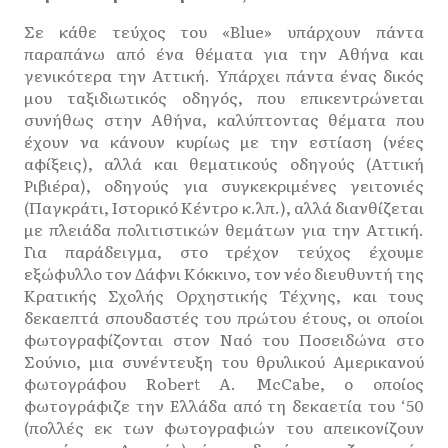
Σε κάθε τεύχος του «Blue» υπάρχουν πάντα
παραπάνω από ένα θέματα για την Αθήνα και
γενικότερα την Αττική. Υπάρχει πάντα ένας δικός
μου ταξιδιωτικός οδηγός, που επικεντρώνεται
συνήθως στην Αθήνα, καλύπτοντας θέματα που
έχουν να κάνουν κυρίως με την εστίαση (νέες
αφίξεις), αλλά και θεματικούς οδηγούς (Αττική
Ριβιέρα), οδηγούς για συγκεκριμένες γειτονιές
(Παγκράτι, Ιστορικό Κέντρο κ.λπ.), αλλά διανθίζεται
με πλειάδα πολιτιστικών θεμάτων για την Αττική.
Για παράδειγμα, στο τρέχον τεύχος έχουμε
εξώφυλλο τον Δάφνι Κόκκινο, τον νέο διευθυντή της
Κρατικής Σχολής Ορχηστικής Τέχνης, και τους
δεκαεπτά σπουδαστές του πρώτου έτους, οι οποίοι
φωτογραφίζονται στον Ναό του Ποσειδώνα στο
Σούνιο, μια συνέντευξη του θρυλικού Αμερικανού
φωτογράφου Robert Α. McCabe, ο οποίος
φωτογράφιζε την Ελλάδα από τη δεκαετία του ‘50
(πολλές εκ των φωτογραφιών του απεικονίζουν