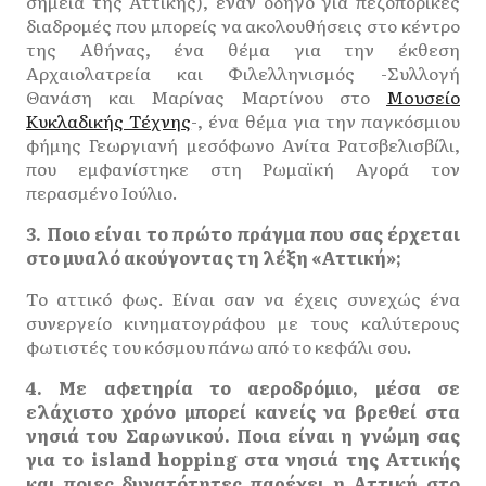
σημεία της Αττικής), έναν οδηγό για πεζοπορικές
διαδρομές που μπορείς να ακολουθήσεις στο κέντρο
της Αθήνας, ένα θέμα για την έκθεση
Αρχαιολατρεία και Φιλελληνισμός -Συλλογή
Θανάση και Μαρίνας Μαρτίνου στο
Moυσείο
Κυκλαδικής Τέχνης
-, ένα θέμα για την παγκόσμιου
φήμης Γεωργιανή μεσόφωνο Ανίτα Ρατσβελισβίλι,
που εμφανίστηκε στη Ρωμαϊκή Αγορά τον
περασμένο Ιούλιο.
3. Ποιο είναι το πρώτο πράγμα που σας έρχεται
στο μυαλό ακούγοντας τη λέξη «Αττική»;
Το αττικό φως. Είναι σαν να έχεις συνεχώς ένα
συνεργείο κινηματογράφου με τους καλύτερους
φωτιστές του κόσμου πάνω από το κεφάλι σου.
4. Με αφετηρία το αεροδρόμιο, μέσα σε
ελάχιστο χρόνο μπορεί κανείς να βρεθεί στα
νησιά του Σαρωνικού. Ποια είναι η γνώμη σας
για το island hopping στα νησιά της Αττικής
και ποιες δυνατότητες παρέχει η Αττική στο