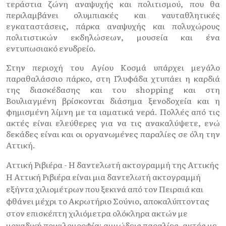
τεράστια ζώνη αναψυχής και πολιτισμού, που θα
περιλαμβάνει ολυμπιακές και ναυταθλητικές
εγκαταστάσεις, πάρκα αναψυχής και πολυχώρους
πολιτιστικών εκδηλώσεων, μουσεία και ένα
εντυπωσιακό ενυδρείο.
Στην περιοχή του Αγίου Κοσμά υπάρχει μεγάλο
παραθαλάσσιο πάρκο, στη Γλυφάδα χτυπάει η καρδιά
της διασκέδασης και τoυ shopping και στη
Βουλιαγμένη βρίσκονται διάσημα ξενοδοχεία και η
φημισμένη λίμνη με τα ιαματικά νερά. Πολλές από τις
ακτές είναι ελεύθερες για να τις ανακαλύψετε, ενώ
δεκάδες είναι και οι οργανωμένες παραλίες σε όλη την
Αττική.
Αττική Ριβιέρα - Η δαντελωτή ακτογραμμή της Αττικής
Η Αττική Ριβιέρα είναι μια δαντελωτή ακτογραμμή
εξήντα χιλιομέτρων που ξεκινά από τον Πειραιά και
φθάνει μέχρι το Ακρωτήριο Σούνιο, αποκαλύπτοντας
στον επισκέπτη χιλιόμετρα ολόκληρα ακτών με
μοναδική ποικιλομορφία: αμμώδεις παραλίες, ακτές με