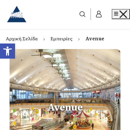
Go to home
Me
Αρχική Σελίδα
Εμπειρίες
Avenue
Ανοίξτε τη γραμμή εργαλείων
Avenue